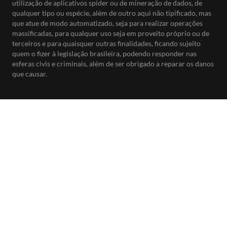
utilização de aplicativos spider ou de mineração de dados, de
qualquer tipo ou espécie, além de outro aqui não tipificado, mas
que atue de modo automatizado, seja para realizar operações
massificadas, para qualquer uso seja em proveito próprio ou de
terceiros e para quaisquer outras finalidades, ficando sujeito
quem o fizer à legislação brasileira, podendo responder nas
esferas civis e criminais, além de ser obrigado a reparar os danos
que causar.