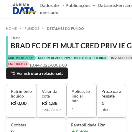
Dados de
Publicações
Datasets
Ferram
mercado
HOME
FUNDOS
DETALHES DO FUNDO
Classe
BRAD FC DE FI MULT CRED PRIV IE G
MULTIMERCADOS
MULTIMERCADOS INVESTIMENTO NO EXTERIOR
INVESTIDOR P
ENCERRADO
10.447.021/0001-03
Ver estrutura relacionada
Patrimônio
Valor da
Aplicação
Prazo para
líquido
cota
inicial
resgate
mín.
R$ 0,00
R$ 1,88
1
-
12/02/2019
Dias
Cotistas
Rentabilidade 12m
0
5,48%