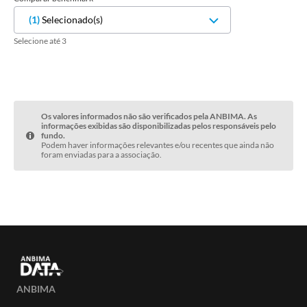
(
1
)
Selecionado(s)
Selecione até 3
Os valores informados não são verificados pela ANBIMA. As
informações exibidas são disponibilizadas pelos responsáveis pelo
fundo.
Podem haver informações relevantes e/ou recentes que ainda não
foram enviadas para a associação.
ANBIMA