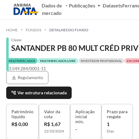
Dados de
Publicações
Datasets
Ferram
mercado
HOME
FUNDOS
DETALHES DO FUNDO
Classe
SANTANDER PB 80 MULT CRÉD PRIV 
MULTIMERCADOS
MULTIMERCADOS LIVRE
INVESTIDOR PROFISSIONAL
ENCER
13.549.284/0001-11
Regulamento
Ver estrutura relacionada
Patrimônio
Valor da
Aplicação
Prazo para
líquido
cota
inicial
resgate
mín.
R$ 0,00
R$ 1,67
1
-
22/10/2024
Dias