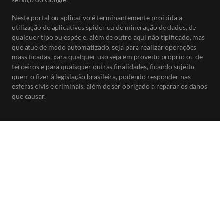
Neste portal ou aplicativo é terminantemente proibida a
utilização de aplicativos spider ou de mineração de dados, de
qualquer tipo ou espécie, além de outro aqui não tipificado, mas
que atue de modo automatizado, seja para realizar operações
massificadas, para qualquer uso seja em proveito próprio ou de
terceiros e para quaisquer outras finalidades, ficando sujeito
quem o fizer à legislação brasileira, podendo responder nas
esferas civis e criminais, além de ser obrigado a reparar os danos
que causar.