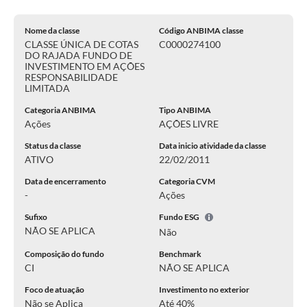
Nome da classe
Código ANBIMA classe
CLASSE ÚNICA DE COTAS
C0000274100
DO RAJADA FUNDO DE
INVESTIMENTO EM AÇÕES
RESPONSABILIDADE
LIMITADA
Categoria ANBIMA
Tipo ANBIMA
Ações
AÇÕES LIVRE
Status da classe
Data inicio atividade da classe
ATIVO
22/02/2011
Data de encerramento
Categoria CVM
-
Ações
Sufixo
Fundo ESG
NÃO SE APLICA
Não
Composição do fundo
Benchmark
CI
NÃO SE APLICA
Foco de atuação
Investimento no exterior
Não se Aplica
Até 40%