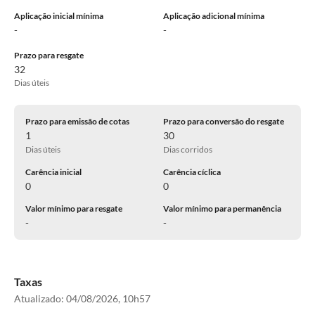
Aplicação inicial mínima
Aplicação adicional mínima
-
-
Prazo para resgate
32
Dias úteis
Prazo para emissão de cotas
Prazo para conversão do resgate
1
30
Dias úteis
Dias corridos
Carência inicial
Carência cíclica
0
0
Valor mínimo para resgate
Valor mínimo para permanência
-
-
Taxas
Atualizado:
04/08/2026, 10h57