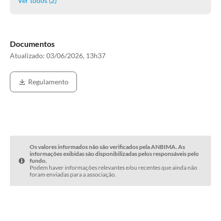
Ver todos (
2
)
Documentos
Atualizado:
03/06/2026, 13h37
Regulamento
Os valores informados não são verificados pela ANBIMA. As
informações exibidas são disponibilizadas pelos responsáveis pelo
fundo.
Podem haver informações relevantes e/ou recentes que ainda não
foram enviadas para a associação.