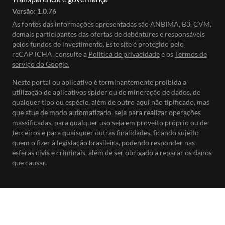
Versão:
1.0.76
As fontes das informações apresentadas são ANBIMA, B3, CVM,
demais participantes das ofertas de debêntures e responsáveis
pelos fundos de investimento. Este site é protegido pelo
reCAPTCHA, consulte a
Política de privacidade
e os
Termos de
serviço do Google.
Neste portal ou aplicativo é terminantemente proibida a
utilização de aplicativos spider ou de mineração de dados, de
qualquer tipo ou espécie, além de outro aqui não tipificado, mas
que atue de modo automatizado, seja para realizar operações
massificadas, para qualquer uso seja em proveito próprio ou de
terceiros e para quaisquer outras finalidades, ficando sujeito
quem o fizer à legislação brasileira, podendo responder nas
esferas civis e criminais, além de ser obrigado a reparar os danos
que causar.