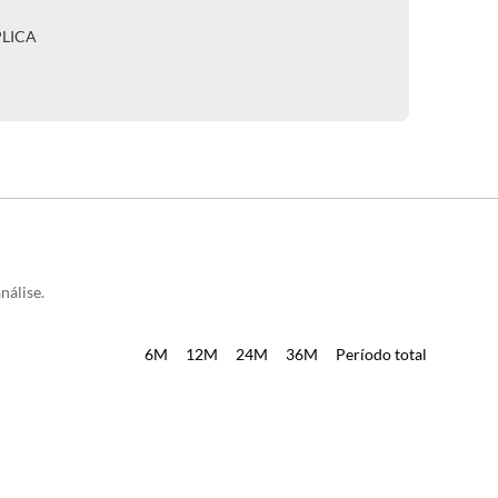
PLICA
nálise.
6M
12M
24M
36M
Período total