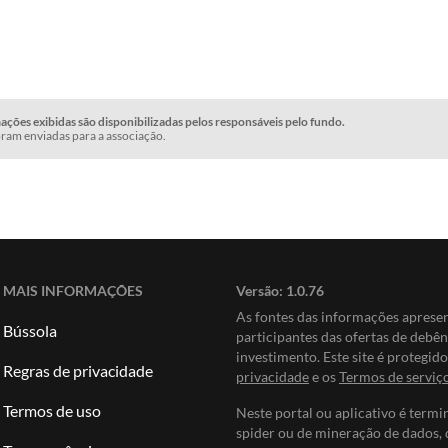
ções exibidas são disponibilizadas pelos responsáveis pelo fundo.
ram enviadas para a associação.
MAIS INFORMAÇÕES
Versão:
1.0.76
As fontes das informações apres
Bússola
participantes das ofertas de debê
investimento. Este site é protegi
Regras de privacidade
privacidade
e os
Termos de serviç
Termos de uso
Neste portal ou aplicativo é termi
spider ou de mineração de dados, 