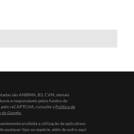
entadas são ANBIMA, B3, CVM, demais
ntures e responsáveis pelos fundos de
do pelo reCAPTCHA, consulte a
Política de
o do Google.
nantemente proibida a utilização de aplicativos
de qualquer tipo ou espécie, além de outro aqui