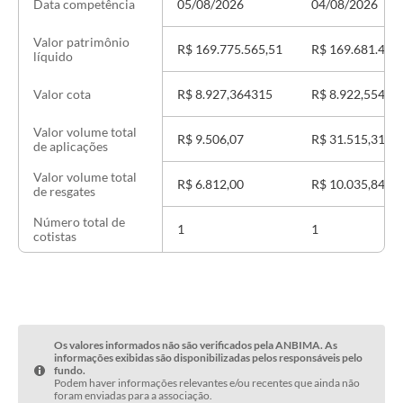
05/08/2026
04/08/2026
Data competência
Valor patrimônio
R$ 169.775.565,51
R$ 169.681.403
líquido
R$ 8.927,364315
R$ 8.922,55452
Valor cota
Valor volume total
R$ 9.506,07
R$ 31.515,31
de aplicações
Valor volume total
R$ 6.812,00
R$ 10.035,84
de resgates
Número total de
1
1
cotistas
Os valores informados não são verificados pela ANBIMA. As
informações exibidas são disponibilizadas pelos responsáveis pelo
fundo.
Podem haver informações relevantes e/ou recentes que ainda não
foram enviadas para a associação.