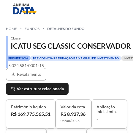
HOME
FUNDOS
DETALHES DO FUNDO
Classe
ICATU SEG CLASSIC CONSERVADOR 
PREVIDÊNCIA
PREVIDÊNCIA RF DURAÇÃO BAIXA GRAU DE INVESTIMENTO
INVES
05.024.581/0001-15
Regulamento
Ver estrutura relacionada
Patrimônio líquido
Valor da cota
Aplicação
inicial mín.
R$ 169.775.565,51
R$ 8.927,36
-
05/08/2026