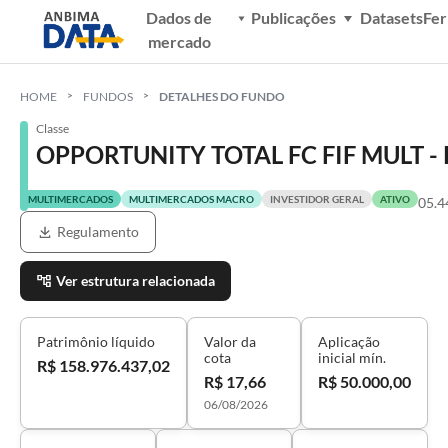
Dados de
Publicações
Datasets
Fe
mercado
HOME
FUNDOS
DETALHES DO FUNDO
Classe
OPPORTUNITY TOTAL FC FIF MULT -
MULTIMERCADOS
MULTIMERCADOS MACRO
INVESTIDOR GERAL
ATIVO
05.4
Regulamento
Ver estrutura relacionada
Patrimônio líquido
Valor da
Aplicação
cota
inicial mín.
R$ 158.976.437,02
R$ 17,66
R$ 50.000,00
06/08/2026