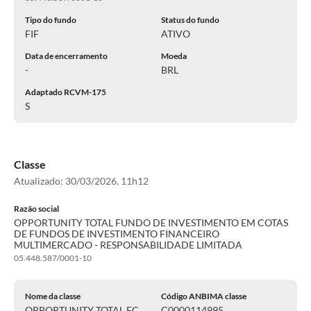
Tipo do fundo
Status do fundo
FIF
ATIVO
Data de encerramento
Moeda
-
BRL
Adaptado RCVM-175
S
Classe
Atualizado:
30/03/2026, 11h12
Razão social
OPPORTUNITY TOTAL FUNDO DE INVESTIMENTO EM COTAS
DE FUNDOS DE INVESTIMENTO FINANCEIRO
MULTIMERCADO - RESPONSABILIDADE LIMITADA
05.448.587/0001-10
Nome da classe
Código ANBIMA classe
OPPORTUNITY TOTAL FC
C0000114995