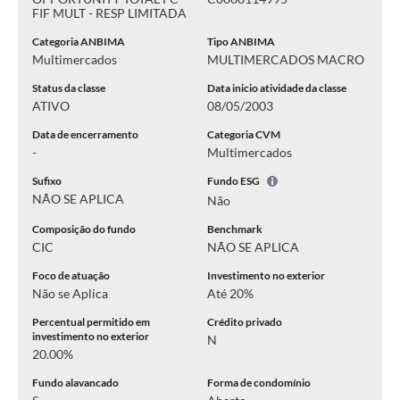
FIF MULT - RESP LIMITADA
Categoria ANBIMA
Tipo ANBIMA
Multimercados
MULTIMERCADOS MACRO
Status da classe
Data inicio atividade da classe
ATIVO
08/05/2003
Data de encerramento
Categoria CVM
-
Multimercados
Sufixo
Fundo ESG
NÃO SE APLICA
Não
Composição do fundo
Benchmark
CIC
NÃO SE APLICA
Foco de atuação
Investimento no exterior
Não se Aplica
Até 20%
Percentual permitido em
Crédito privado
investimento no exterior
N
20.00%
Fundo alavancado
Forma de condomínio