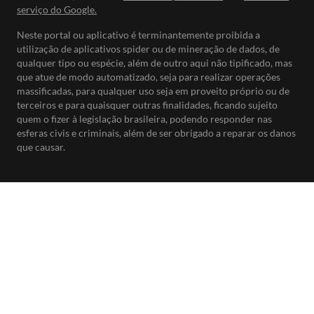
serviço do Google.
Neste portal ou aplicativo é terminantemente proibida a
utilização de aplicativos spider ou de mineração de dados, de
qualquer tipo ou espécie, além de outro aqui não tipificado, mas
que atue de modo automatizado, seja para realizar operações
massificadas, para qualquer uso seja em proveito próprio ou de
terceiros e para quaisquer outras finalidades, ficando sujeito
quem o fizer à legislação brasileira, podendo responder nas
esferas civis e criminais, além de ser obrigado a reparar os danos
que causar.