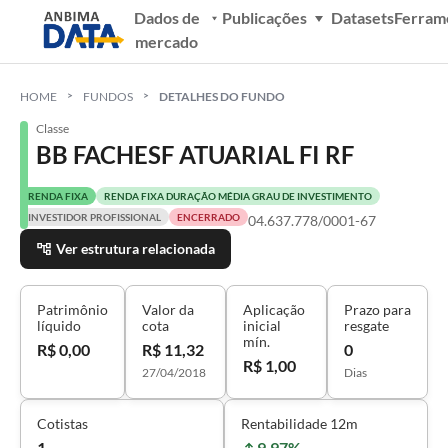
Dados de
Publicações
Datasets
Ferram
mercado
HOME
FUNDOS
DETALHES DO FUNDO
Classe
BB FACHESF ATUARIAL FI RF
RENDA FIXA
RENDA FIXA DURAÇÃO MÉDIA GRAU DE INVESTIMENTO
INVESTIDOR PROFISSIONAL
ENCERRADO
04.637.778/0001-67
Ver estrutura relacionada
Patrimônio
Valor da
Aplicação
Prazo para
líquido
cota
inicial
resgate
mín.
R$ 0,00
R$ 11,32
0
R$ 1,00
27/04/2018
Dias
Cotistas
Rentabilidade 12m
1
9,97%