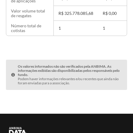
de aplicações
Valor volume total
R$ 325.778.085,68
R$ 0,00
de resgates
Número total de
1
1
cotistas
Os valores informados não são verificados pela ANBIMA. As
informações exibidas são disponibilizadas pelos responsáveis pelo
fundo.
Podem haver informações relevantes e/ou recentes que ainda não
foram enviadas para a associação.