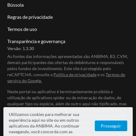
Bússola
Regras de privacidade
Termos de uso
Transparência e governança
Versão:
1.3.30
As fontes das informações apresentadas são ANBIMA, B3, CVM,
demais participantes das ofertas de debêntures e responsáveis
pelos fundos de investimento. Este site é protegido pelo
reCAPTCHA, consulte a
Política de privacidade
e os
Termos de
serviço do Google.
Neste portal ou aplicativo é terminantemente proibida a
utilização de aplicativos spider ou de mineração de dados, de
qualquer tipo ou espécie, além de outro aqui não tipificado, mas
que atue de modo automatizado, seja para realizar operações
Utilizamos cookies para melhorar sua
massificadas, para qualquer uso seja em proveito próprio ou de
experiência aqui no site ou em outros
terceiros e para quaisquer outras finalidades, ficando sujeito
aplicativos da ANBIMA. Ao continuar
Prosseguir
quem o fizer à legislação brasileira, podendo responder nas
navegando, você concorda com as
esferas civis e criminais, além de ser obrigado a reparar os danos