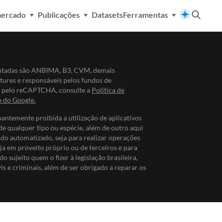
mercado
Publicações
Datasets
Ferramentas
entadas são ANBIMA, B3, CVM, demais
ntures e responsáveis pelos fundos de
do pelo reCAPTCHA, consulte a
Política de
o do Google.
nantemente proibida a utilização de aplicativos
de qualquer tipo ou espécie, além de outro aqui
odo automatizado, seja para realizar operações
ja em proveito próprio ou de terceiros e para
do sujeito quem o fizer à legislação brasileira,
s e criminais, além de ser obrigado a reparar os