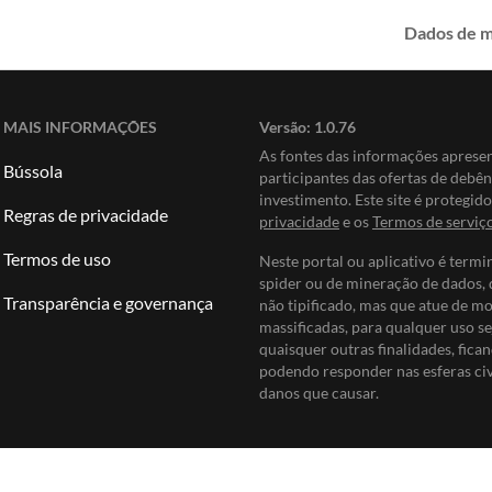
Dados de 
MAIS INFORMAÇÕES
Versão:
1.0.76
As fontes das informações apres
Bússola
participantes das ofertas de debê
investimento. Este site é protegi
Regras de privacidade
privacidade
e os
Termos de serviç
Termos de uso
Neste portal ou aplicativo é termi
spider ou de mineração de dados, 
Transparência e governança
não tipificado, mas que atue de m
massificadas, para qualquer uso se
quaisquer outras finalidades, fican
podendo responder nas esferas civi
danos que causar.