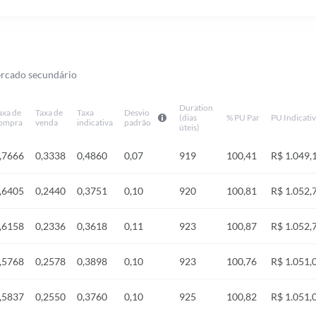
ercado secundário
Duration
axa de
Taxa de
Taxa
Desvio
(dias
% PU Par
PU Indicati
ompra
venda
indicativa
padrão
úteis)
,7666
0,3338
0,4860
0,07
919
100,41
R$ 1.049,
,6405
0,2440
0,3751
0,10
920
100,81
R$ 1.052,
,6158
0,2336
0,3618
0,11
923
100,87
R$ 1.052,
,5768
0,2578
0,3898
0,10
923
100,76
R$ 1.051,
,5837
0,2550
0,3760
0,10
925
100,82
R$ 1.051,