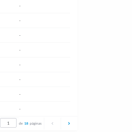
-
-
-
-
-
-
-
-
de
18
páginas