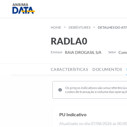
HOME
DEBÊNTURES
DETALHES DO AT
RADLA0
Emissor
RAIA DROGASIL S/A
Setor
Comé
CARACTERÍSTICAS
DOCUMENTOS
Os preços indicativos são uma referência 
custos de transação e volume das operaçõ
PU Indicativo
Atualizado no dia
07/08/2026 às 00:0