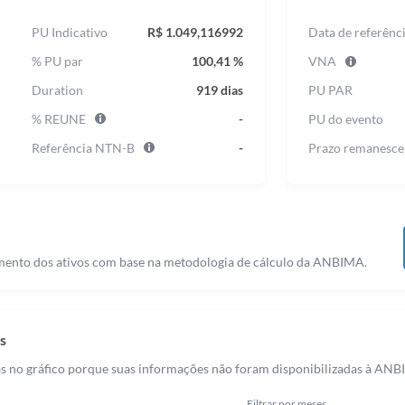
PU Indicativo
R$ 1.049,116992
Data de referênc
% PU par
100,41 %
VNA
Duration
919 dias
PU PAR
% REUNE
-
PU do evento
Referência NTN-B
-
Prazo remanesce
gamento dos ativos com base na metodologia de cálculo da ANBIMA.
os
as no gráfico porque suas informações não foram disponibilizadas à ANB
Filtrar por meses