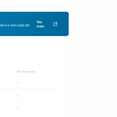
Ver
obre o mercado de
mais
PU do evento
-
-
-