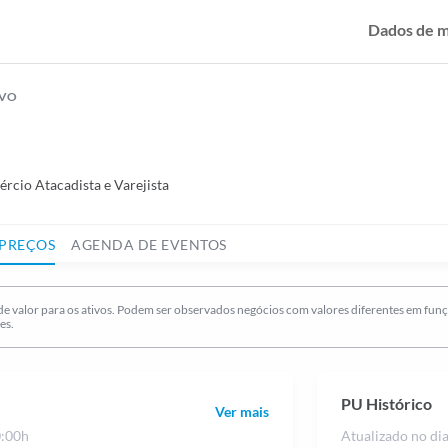
Dados de 
IVO
rcio Atacadista e Varejista
PREÇOS
AGENDA DE EVENTOS
de valor para os ativos. Podem ser observados negócios com valores diferentes em fun
es.
PU Histórico
Ver mais
0:00h
Atualizado no di