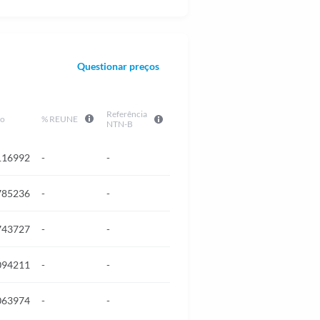
Questionar preços
Referência
% REUNE
vo
NTN-B
116992
-
-
785236
-
-
743727
-
-
094211
-
-
063974
-
-