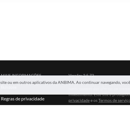
MAIS INFORMAÇÕES
Versão:
2.5.72
o site ou em outros aplicativos da ANBIMA. Ao continuar navegando, vo
As fontes das informações apres
Bússola
participantes das ofertas de debê
investimento. Este site é protegi
Regras de privacidade
privacidade
e os
Termos de serviç
Termos de uso
Neste portal ou aplicativo é termi
spider ou de mineração de dados, 
Transparência e governança
não tipificado, mas que atue de m
massificadas, para qualquer uso se