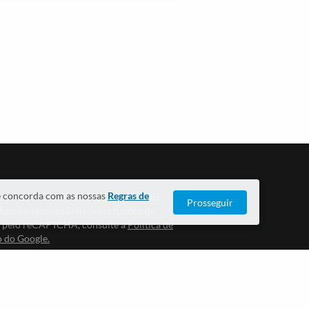
cê concorda com as nossas
Regras de
entadas são ANBIMA, B3, CVM, demais
Prosseguir
ntures e responsáveis pelos fundos de
do pelo reCAPTCHA, consulte a
Política de
o do Google.
nantemente proibida a utilização de aplicativos
de qualquer tipo ou espécie, além de outro aqui
odo automatizado, seja para realizar operações
ja em proveito próprio ou de terceiros e para