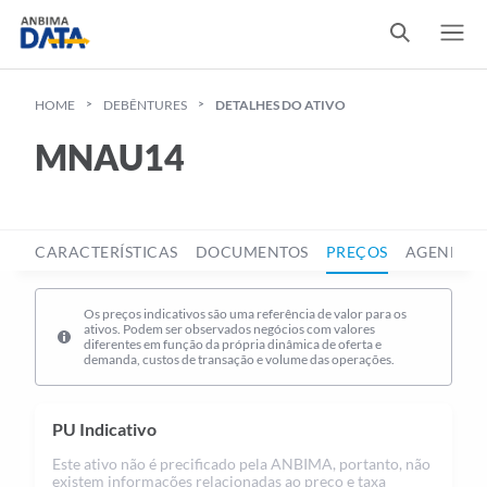
HOME
DEBÊNTURES
DETALHES DO ATIVO
MNAU14
CARACTERÍSTICAS
DOCUMENTOS
PREÇOS
AGENDA D
Os preços indicativos são uma referência de valor para os
ativos. Podem ser observados negócios com valores
diferentes em função da própria dinâmica de oferta e
demanda, custos de transação e volume das operações.
PU Indicativo
Este ativo não é precificado pela ANBIMA, portanto, não
existem informações relacionadas ao preço e taxa