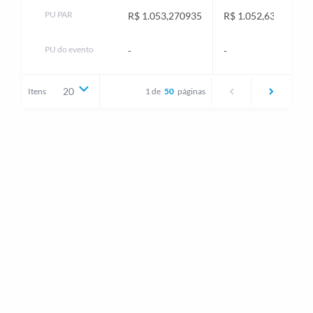
PU PAR
R$ 1.053,270935
R$ 1.052,635202
PU do evento
-
-
20
Itens
1 de
50
páginas