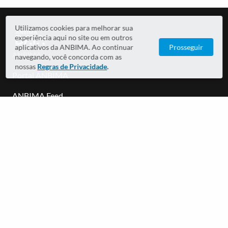
Utilizamos cookies para melhorar sua
experiência aqui no site ou em outros
aplicativos da ANBIMA. Ao continuar
Prosseguir
ANBIMA
navegando, você concorda com as
nossas
Regras de Privacidade
.
Portal ANBIMA
ANBIMA Feed
ANBIMA Edu
Dúvidas e feedbacks
MAIS INFORMAÇÕES
Bússola
Regras de privacidade
Termos de uso