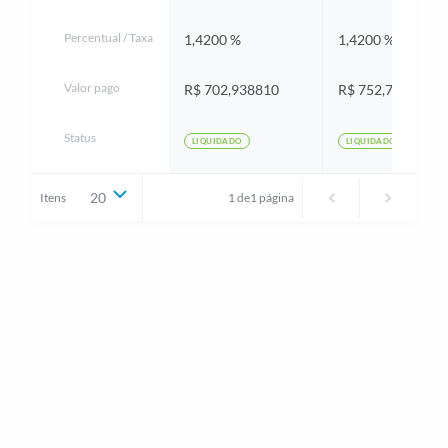
Percentual / Taxa
1,4200 %
1,4200 %
Valor pago
R$ 702,938810
R$ 752,732900
Status
LIQUIDADO
LIQUIDADO
20
Itens
1 de
1
página