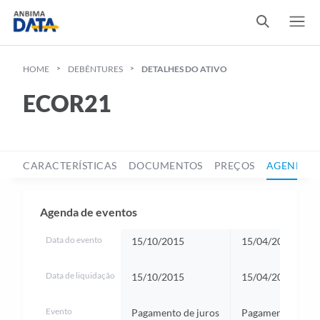
HOME
DEBÊNTURES
DETALHES DO ATIVO
ECOR21
CARACTERÍSTICAS
DOCUMENTOS
PREÇOS
AGENDA D
Agenda de eventos
Data do evento
15/10/2015
15/04/2016
Data de liquidação
15/10/2015
15/04/2016
Evento
Pagamento de juros
Pagamento de jur